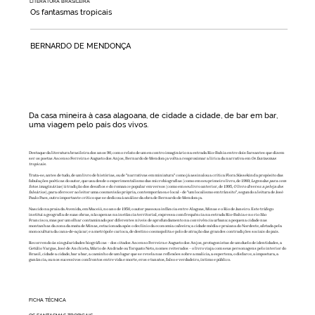
LITERATURA BRASILEIRA
Os fantasmas tropicais
BERNARDO DE MENDONÇA
Da casa mineira à casa alagoana, de cidade a cidade, de bar em bar,
uma viagem pelo país dos vivos.
Destaque da literatura brasileira dos anos 90, com o relato de um encontro imaginário na estrada Rio-Bahia entre dois farsantes que dizem
ser os poetas Ascenso Ferreira e Augusto dos Anjos, Bernardo de Mendonça volta a reaproximar a lírica da narrativa em
Os fantasmas
tropicais.
Trata-se, antes de tudo, de um livro de histórias, ou de "narrativas em miniatura" como já assinalou a crítica Flora Süssekind a propósito das
fabulações poéticas do autor, que usa desde o experimentalismo das microbiografias (como em seu primeiro livro, de 1989,
Legendas para cem
fotos imaginárias)
à tradição dos desafios e do romance popular em versos (como em seu livro anterior, de 1995,
O livro diverso: a peleja dos
falsários
), para oferecer ao leitor uma cosmovisão própria, contemporânea e local - de "um localismo em trânsito", segundo a leitura de José
Paulo Paes, outro importante crítico que se dedicou à análise da obra de Bernardo de Mendonça.
Nascido na praia da Avenida, em Maceió, no ano de 1950, o autor passou a infância entre Alagoas, Minas e o Rio de Janeiro. Este tráfego
institui a geografia de suas obras, não apenas na instância territorial, expressa com frequência na estrada Rio-Bahia e no rio São
Francisco, mas por um olhar contaminado por diferentes níveis de aprofundamento na convivência urbana: a pequena cidade nas
montanhas da zona da mata de Minas, estacionada após o declínio da economia cafeeira; a cidade média e praiana do Nordeste, afetada pela
monocultura da cana-de-açúcar; e a metrópole carioca, de destino cosmopolita e polo de atração das grandes contradições sociais do país.
Recorrendo às singularidades biográficas – dos citados Ascenso Ferreira e Augusto dos Anjos, protagonistas de um duelo de identidades, a
Getúlio Vargas, José de Anchieta, Mário de Andrade ou Torquato Neto, nomes reiterados – o livro viaja com seus personagens pelo interior do
Brasil, cidade a cidade, bar a bar, a caminho de um lugar que se revela nas reflexões sobre a malícia, a esperteza, o disfarce, a impostura, a
ganância, ou nos sucessivos confrontos entre vida e morte, eros e tanatos, falso e verdadeiro, íntimo e público.
FICHA TÉCNICA