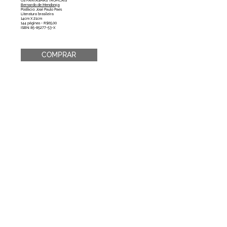
OS FANTASMAS TROPICAIS
Bernardo de Mendonça
Posfácio: José Paulo Paes
Literatura brasileira
14cm X 21cm
144 páginas - R$65,00
ISBN: 85-85277-53-X
COMPRAR