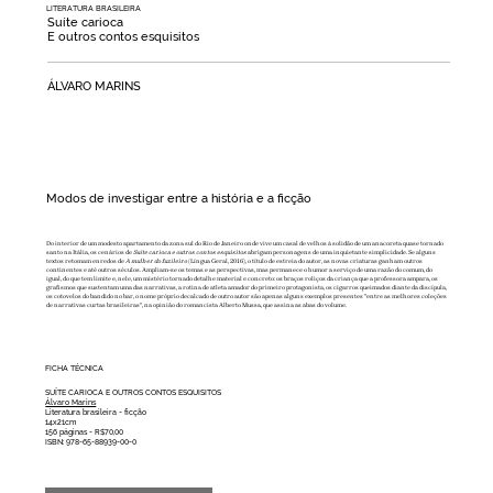
LITERATURA BRASILEIRA
Suíte carioca
E outros contos esquisitos
ÁLVARO MARINS
Modos de investigar entre a história e a ficção
Do interior de um modesto apartamento da zona sul do Rio de Janeiro onde vive um casal de velhos à solidão de um anacoreta quase tornado
santo na Itália, os cenários de
Suíte carioca e outros contos esquisitos
abrigam personagens de uma inquietante simplicidade. Se alguns
textos retomam enredos de
A mulher do fuzileiro
(Língua Geral, 2016), o título de estreia do autor, as novas criaturas ganham outros
continentes e até outros séculos. Ampliam-se os temas e as perspectivas, mas permanece o humor a serviço de uma razão do comum, do
igual, do que tem limite e, nele, um mistério tornado detalhe material e concreto: os braços roliços da criança que a professora ampara, os
grafismos que sustentam uma das narrativas, a rotina de atleta amador do primeiro protagonista, os cigarros queimados diante da discípula,
os cotovelos do bandido no bar, o nome próprio decalcado de outro autor são apenas alguns exemplos presentes "entre as melhores coleções
de narrativas curtas brasileiras", na opinião do romancista Alberto Mussa, que assina as abas do volume.
FICHA TÉCNICA
SUÍTE CARIOCA E OUTROS CONTOS ESQUISITOS
Álvaro Marins
Literatura brasileira - ficção
14x21cm
156 páginas - R$70,00
ISBN: 978-65-88939-00-0