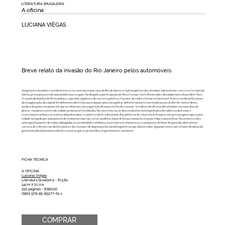
LITERATURA BRASILEIRA
A oficina
LUCIANA VIÉGAS
Breve relato da invasão do Rio Janeiro pelos automóveis
Imigrantes alemães e nordestinos se encontram numa casa do Rio de Janeiro. O primogênito dos alemães, adventistas, corre no Circuito da
Gávea, prova pioneira do automobilismo no país. Na disputa, a participação de Nino Crespi, Carlo Pintacuda e da exuberante Dona Hele-Nice.
O caçula da família de Pernambuco, cuja mãe expulsa-o da carreira política, é locutor de rádio e forma-se bacharel. Esteve em Brasília antes
da inauguração, da capital foi defenestrado trinta anos depois para mergulhar definitivamente nas lembranças do Recife. Antes disso,
andara de pouso em pouso até que se extasiou com a aparição de uma estrela de cinema - herdeira da oficina dos alemães em seus dias de
glória - em pleno centro da cidade, próximo à Cinelândia. Na convivência, os descendentes testemunham a decadência da firma, o
crescimento urbano, os sonhos abandonados, o comércio da fé, a desilusão dos políticos de colarinhos frouxos: são personagens que, numa
cidade entupida por automóveis de inúmeras marcas, cores, modelos, tipos de financiamento, traçam vidas comezinhas. No entanto, sob o
amesquinhamento de vidas subjugadas à normalidade cotidiana, a narrativa se ilumina no cruzamento de fatos do passado, da história
carioca, de referências da literatura e do cinema e de depoimentos metalinguísticos que, distorcidos, algumas vezes, até o limite do absurdo,
garantem absoluta autonomia ficcional ao que se pretendeu, originalmente, memória.
FICHA TÉCNICA
A OFICINA
Luciana Viégas
Literatura brasileira - ficção
14cm X 21 cm
156 páginas - R$60,00
ISBN: 978-85-85277-61-1
COMPRAR